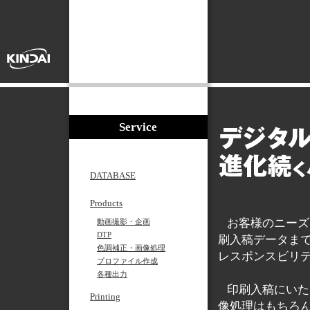
Service
DATABASE
Products
お客様のニーズ
動画撮影・企画
DTP
刷入稿データま
色調補正・画像処理
レスポンスビリ
プロファイル作成
各種出力
印刷入稿にいた
Printing
像処理はもちろ