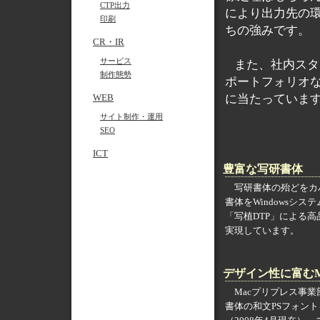
CTP出力
により出力先の
印刷
ちの強みです。
CR・IR
サービス
また、社内スタ
制作態勢
ポートフォリオ
WEB
に当たっていま
サイト制作・運用
SEO
ICT
豊富な写研書体
写研書体の殆どをカバ
書体をWindowsシス
「写植DTP」による
実現しています。
デザイン性に富むM
Macプリプレス事業
書体の和文PSフォン